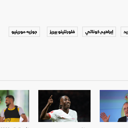
يد
إبراهيم كوناتي
فلورنتينو بيريز
جوزيه مورينيو