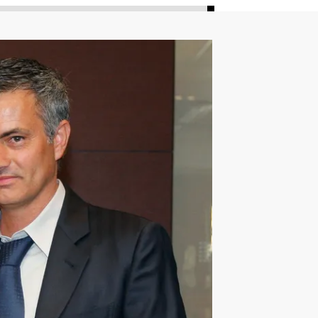
ليون
أمين غويري
تصفيات أفريقيا