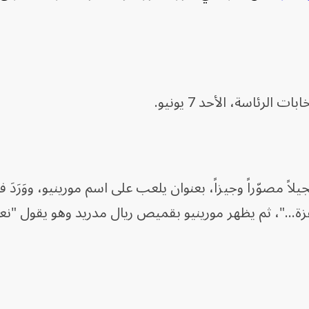
الرئاسة، الأحد 7 يونيو.
مصوّراً وجيزاً، بعنوان يلعب على اسم مورينيو، ووَرَدَ في
فزة..."، ثم يظهر مورينيو بقميص ريال مدريد وهو يقول "نع