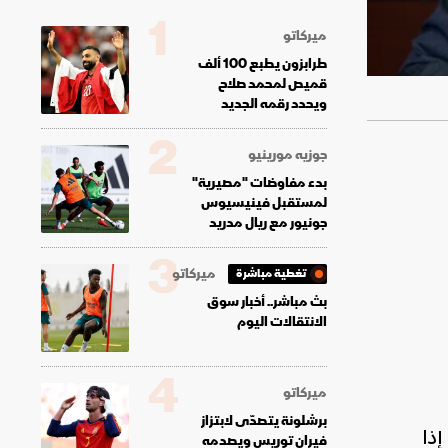
1
ميركاتو
طرابزون يطبع 100 ألف
قميص لمحمد صلاح
ويحدد رقمه الجديد
2
جوزيه مورينيو
بدء مفاوضات "مصيرية"
لمستقبل فينيسيوس
جونيور مع ريال مدريد
3
ميركاتو
تغطية مباشرة
بث مباشر.. أخبار سوق
الانتقالات اليوم
4
ميركاتو
برشلونة يتصدّى لابتزاز
إذا
فيران توريس ويصدمه