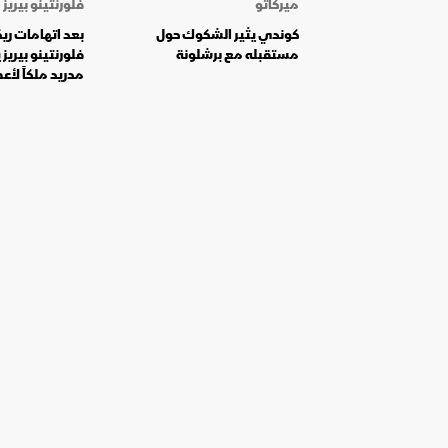
ميركاتو
فلورنتينو بيريز
كوندي يثير الشكوك حول
بعد اتهامات ري
مستقبله مع برشلونة
فلورنتينو بيريز 
مدريد ملكاً لأع