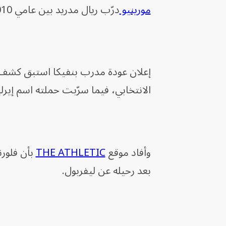
مورينيو
درّب ريال مدريد بين عامي 2010 و2013، محرزاً 3 ألقاب.
إعلان عودة مدرب بنفيكا استبق كشف 
الانتخابي، فيما سرّبت حملته اسم إير
وأفاد موقع
THE ATHLETIC
بأن فلورن
بعد رحيله عن ليفربول.