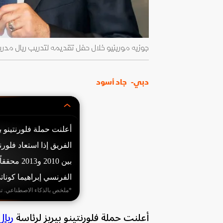
جوزيه مورينيو خلال حفل تقديمه لتدريب ريال مدريد مع رئيس الناد
دبي-
جاد أسود
أعلنت حملة فلورنتينو ب
الفرنسي إبراهيما كونات
*ملخص بالذكاء الاصطناعي. ت
أعلنت حملة فلورنتينو بيريز لرئاسة
ريال