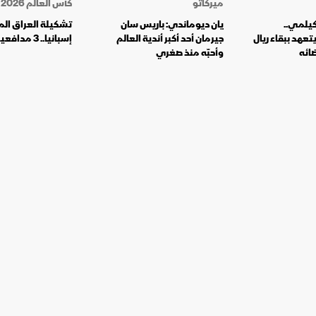
ميركاتو
كأس العالم 2026
كيلمي..
يان ديوماندي: باريس سان
تشكيلة العراق الم
يتعهد ببقاء ريال
جيرمان أحد أكبر أندية العالم
إسبانيا.. 3 مدافعين؟
ضائه
وأحبّه منذ صغري