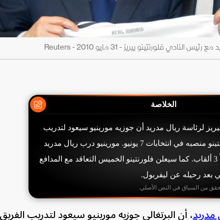
ي فلورنتينو بيريز - 31 مايو 2010 - Reuters
الخلاصة
يريز لرئاسة ريال مدريد أن جوزيه مورينيو سيعود لتدريب
الفريق إذا استعاد فلورنتينو منصبه في انتخابات 7 يونيو. مورينيو درب ريال مدريد
بين 2010 و2013 محققاً 3 ألقاب. كما سيعلن فلورنتينو الخميس التعاقد مع المدافع
ي بعد رحيله عن ليفربول.
حقق من السياق في النص الأصلي.
 مدريد
، أن البرتغالي جوزيه مورينيو سيعود لتدريب الفريق 