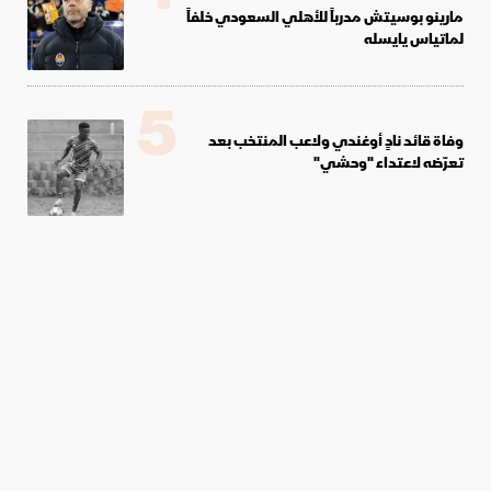
مارينو بوسيتش مدرباً للأهلي السعودي خلفاً
لماتياس يايسله
5
وفاة قائد نادٍ أوغندي ولاعب المنتخب بعد
تعرّضه لاعتداء "وحشي"