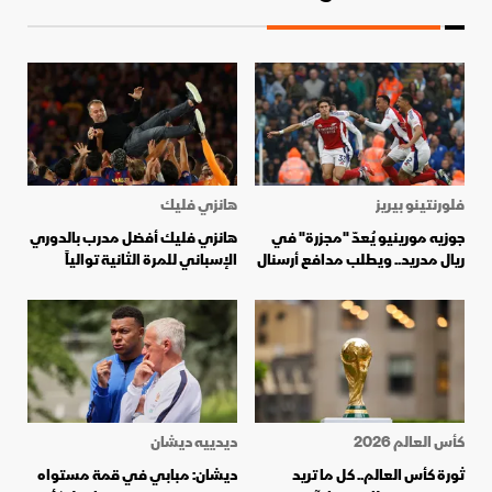
فلورنتينو بيريز
هانزي فليك
جوزيه مورينيو يُعدّ "مجزرة" في
هانزي فليك أفضل مدرب بالدوري
ريال مدريد.. ويطلب مدافع أرسنال
الإسباني للمرة الثانية توالياً
كأس العالم 2026
ديدييه ديشان
ثورة كأس العالم.. كل ما تريد
ديشان: مبابي في قمة مستواه