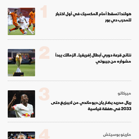
1
هولندا تسقط أمام المكسيك في أول اختبار
للمدرب دي بور
2
نتائج قرعة دوري أبطال إفريقيا.. الزمالك يبدأ
مشواره من جيبوتي
3
ميركاتو
ريال مدريد يضمّ يان ديوماندي من لايبزيغ حتى
2033 في صفقة قياسية
4
مارينو بوسيتش