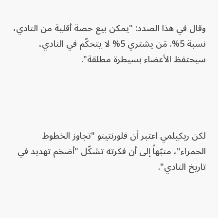
وقال في هذا الصدد: "يمكن بيع حصة أقلية من النادي،
نسبة 5%. مَن يشتري 5% لا يتحكّم في النادي،
سيحتفظ الأعضاء بسيطرة مطلقة".
لكن ريكيلمي اعتبر أن فلورنتينو "تجاوز الخطوط
الحمراء"، منبّهاً إلى أن فكرته تشكّل "أضخم تهديد في
تاريخ النادي".