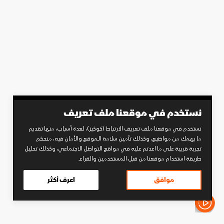
نستخدم في موقعنا ملف تعريف
نستخدم في موقعنا ملف تعريف الارتباط (كوكيز)، لعدة أسباب، منها تقديم
ما يهمك من مواضيع، وكذلك تأمين سلامة الموقع والأمان فيه، منحكم
تجربة قريبة على ما اعدتم عليه في مواقع التواصل الاجتماعي، وكذلك تحليل
طريقة استخدام موقعنا من قبل المستخدمين والقراء.
موافق
اعرف أكثر
الأخبار باختصار