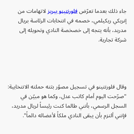
جاء ذلك بعدما تعرّض
فلورنتينو بيريز
لاتهامات من
إنريكي ريكيلمي، خصمه في انتخابات الرئاسة بريال
مدريد، بأنه يتجه إلى خصخصة النادي وتحويله إلى
شركة تجارية.
وقال فلورنتينو في تسجيل مصوّر بثته حملته الانتخابية:
"صرّحت اليوم أمام كاتب عدل، وكما هو مبيّن في
السجل الرسمي، بأنني طالما كنت رئيساً لريال مدريد،
فإنني ألتزم بأن يبقى النادي ملكاً لأعضائه دائماً".