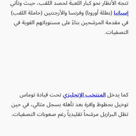
تتجه الأنظار نحو كبار اللعبة لحصد اللقب، حيث وتأتي
إسبانيا
(بطلة أوروبا) وفرنسا والأرجنتين (حاملة اللقب)
في مقدمة المرشحين بناءً على مستوياتهم القوية في
التصفيات.
كما يدخل
المنتخب الإنجليزي
تحت قيادة توماس
توخيل بحظوظ وافرة بعد تأهله بسجل مثالي، في حين
تظل البرازيل مرشحاً تقليدياً رغم صعوبات التصفيات.