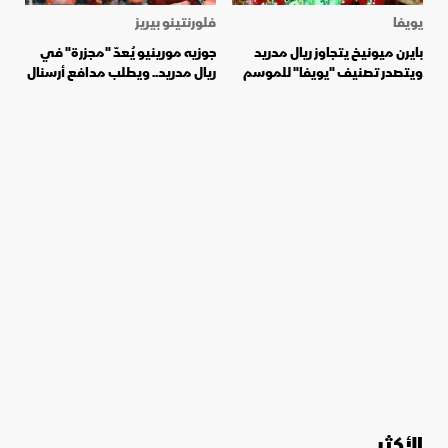
يويفا
فلورنتينو بيريز
بايرن ميونيخ يتجاوز ريال مدريد
جوزيه مورينيو يُعدّ "مجزرة" في
ويتصدر تصنيف "يويفا" للموسم
ريال مدريد.. ويطلب مدافع أرسنال
الأكثر