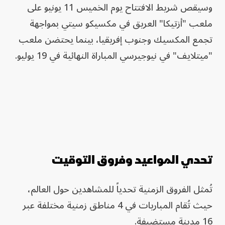
وسيقص شريط الافتتاح يوم الخميس 11 يونيو على
ملعب "أزتيكا" العريق في مكسيكو سيتي بمواجهة
تجمع المكسيك وجنوب إفريقيا، بينما يحتضن ملعب
"ميتلايف" في نيوجيرسي المباراة النهائية في 19 يوليو.
تحدي المواعيد وفروق التوقيت
تُمثل الفروق الزمنية تحدياً للمشاهدين حول العالم،
حيث تُقام المباريات في 4 مناطق زمنية مختلفة عبر
16 مدينة مستضيفة.