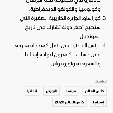
كانافارو في مجموعة تضم البرتغال
وكولومبيا والكونغو الديمقراطية.
كوراساو: الجزيرة الكاريبية الصغيرة التي
ستصبح أصغر دولة تشارك في تاريخ
المونديال.
الرأس الأخضر: الذي تأهل كمفاجأة مدوية
على حساب الكاميرون ليواجه إسبانيا
والسعودية وأوروغواي.
تصنيفات
كأس العالم
فرنسا
البرازيل
إنجلترا
إسبانيا
كأس العالم 2026