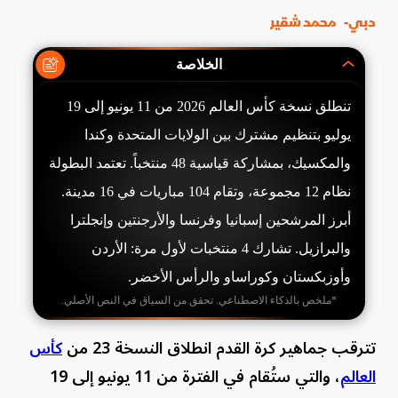
دبي-
محمد شقير
الخلاصة
تنطلق نسخة كأس العالم 2026 من 11 يونيو إلى 19
يوليو بتنظيم مشترك بين الولايات المتحدة وكندا
والمكسيك، بمشاركة قياسية 48 منتخباً. تعتمد البطولة
نظام 12 مجموعة، وتقام 104 مباريات في 16 مدينة.
أبرز المرشحين إسبانيا وفرنسا والأرجنتين وإنجلترا
والبرازيل. تشارك 4 منتخبات لأول مرة: الأردن
وأوزبكستان وكوراساو والرأس الأخضر.
*ملخص بالذكاء الاصطناعي. تحقق من السياق في النص الأصلي.
تترقب جماهير كرة القدم انطلاق النسخة 23 من
كأس
العالم
، والتي ستُقام في الفترة من 11 يونيو إلى 19