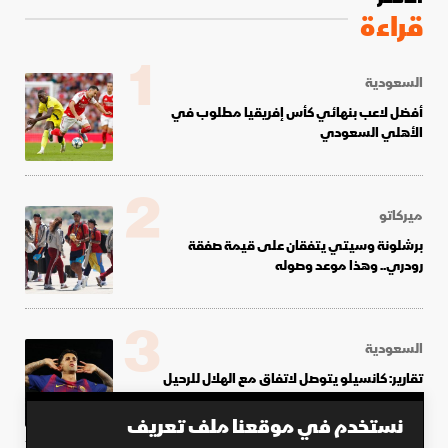
قراءة
1
السعودية
أفضل لاعب بنهائي كأس إفريقيا مطلوب في
الأهلي السعودي
2
ميركاتو
برشلونة وسيتي يتفقان على قيمة صفقة
رودري.. وهذا موعد وصوله
3
السعودية
تقارير: كانسيلو يتوصل لاتفاق مع الهلال للرحيل
إلى برشلونة
نستخدم في موقعنا ملف تعريف