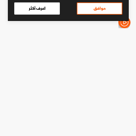
موافق
اعرف أكثر
الأخبار باختصار
كرة قدم
بيتكوفيتش يتحدى هولندا ويُحدّد
الهدف من المواجهة الودية
دقائق القراءة - 2
شارك
تابع آخر الأخبار على واتساب