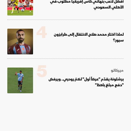
أفضل لاعب بنهائي كأس إفريقيا مطلوب في
الأهلي السعودي
4
لماذا اختار محمد صلاح الانتقال إلى طرابزون
سبور؟
5
ميركاتو
برشلونة يقدّم "عرضاً أول" لضمّ رودري.. ويرفض
"دفع مبلغ باهظ"