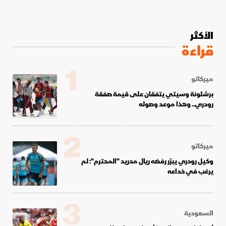
الأكثر
قراءة
1
ميركاتو
برشلونة وسيتي يتفقان على قيمة صفقة
رودري.. وهذا موعد وصوله
2
ميركاتو
وكيل رودري يبرّر رفضه ريال مدريد "المحترم": لم
يرغب في خداعه
3
السعودية