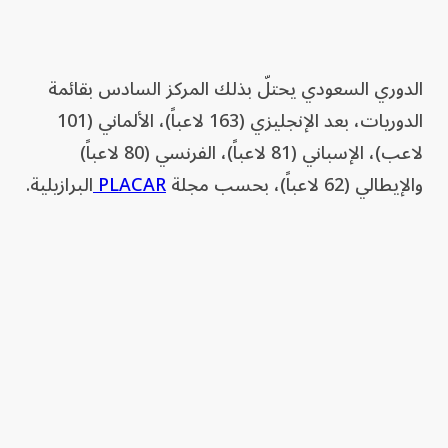
الدوري السعودي يحتلّ بذلك المركز السادس بقائمة
الدوريات، بعد الإنجليزي (163 لاعباً)، الألماني (101
لاعب)، الإسباني (81 لاعباً)، الفرنسي (80 لاعباً)
والإيطالي (62 لاعباً)، بحسب مجلة
PLACAR
البرازيلية.