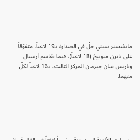
مانشستر سيتي حلّ في الصدارة بـ19 لاعباً، متفوّقاً
على بايرن ميونيخ (18 لاعباً)، فيما تقاسم أرسنال
وباريس سان جيرمان المركز الثالث، بـ16 لاعباً لكلّ
منهما.