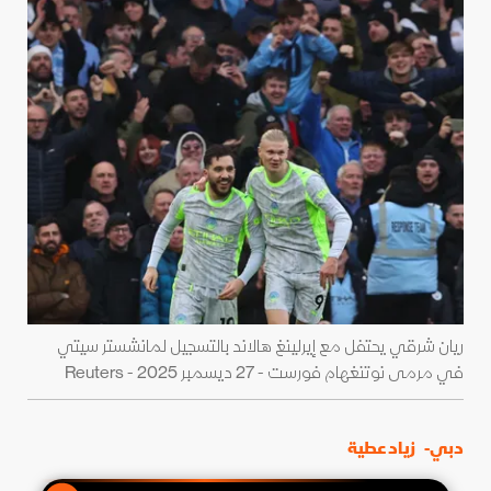
ريان شرقي يحتفل مع إيرلينغ هالاند بالتسجيل لمانشستر سيتي
في مرمى نوتنغهام فورست - 27 ديسمبر 2025 - Reuters
دبي-
زياد عطية