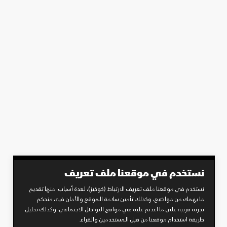
نستخدم في موقعنا ملف تعريف
نستخدم في موقعنا ملف تعريف الارتباط (كوكيز)، لعدة أسباب، منها تقديم
ما يهمك من مواضيع، وكذلك تأمين سلامة الموقع والأمان فيه، منحكم
تجربة قريبة على ما اعدتم عليه في مواقع التواصل الاجتماعي، وكذلك تحليل
طريقة استخدام موقعنا من قبل المستخدمين والقراء.