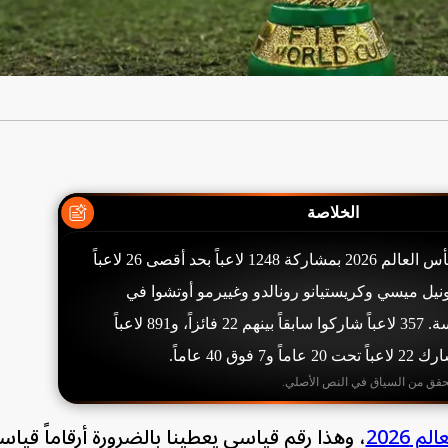
الخلاصة
يشارك 48 منتخباً في كأس العالم 2026 بمشاركة 1248 لاعباً بحد أقصى 26 لاعباً
يل ميسي وكريستيانو رونالدو وغييرمو أوتشوا في
المونديال للمرة السادسة. 357 لاعباً شاركوا سابقاً بينهم 22 فائزاً، و891 لاعباً
وق 40 عاماً.
حقق من السياق في النص الأصلي.
م 2026
، وهذا رقم قياسي يعطينا بالضرورة أرقاماً قياس