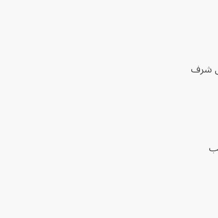
هم على شرف
عب