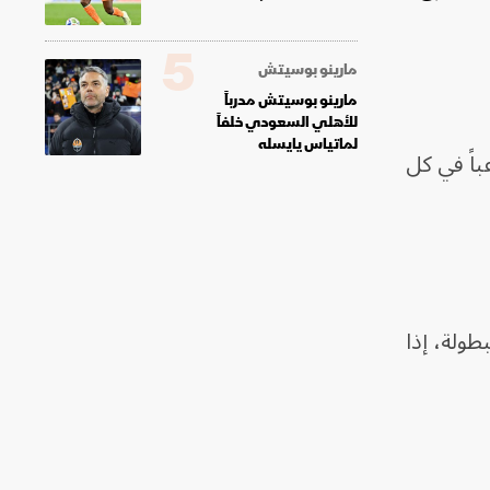
5
مارينو بوسيتش
مارينو بوسيتش مدرباً
للأهلي السعودي خلفاً
لماتياس يايسله
لاعباً يمثلون 48 منتخباً، بمعدل 26 لاعباً في كل
طولة، إذا