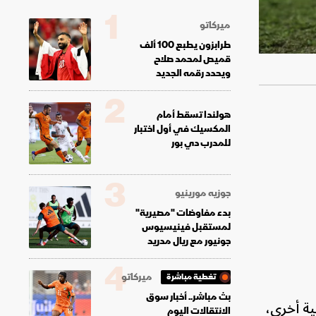
1
ميركاتو
طرابزون يطبع 100 ألف
قميص لمحمد صلاح
ويحدد رقمه الجديد
2
هولندا تسقط أمام
المكسيك في أول اختبار
للمدرب دي بور
3
جوزيه مورينيو
بدء مفاوضات "مصيرية"
لمستقبل فينيسيوس
جونيور مع ريال مدريد
4
ميركاتو
تغطية مباشرة
بث مباشر.. أخبار سوق
ية أخرى،
الانتقالات اليوم