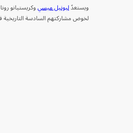
ويستعدّ
ليونيل ميسي
وكريستيانو رونا
لخوض مشاركتهم السادسة التاريخية في