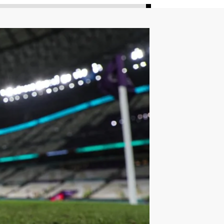
ليون
أمين غويري
تصفيات أفريقيا