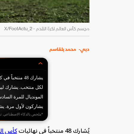
مجسم كأس العالم لكرة القدم - X/FootActu_2
دبي-
محمد بلقاسم
لكل منتخب. يشارك ليون
يشاركون لأول مرة. يشارك 22 لاعباً تحت 20 عاماً و7 ف
*ملخص بالذكاء الاصطناعي. ت
يُشارك 48 منتخباً في نهائيات
كأس العال