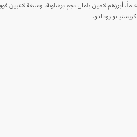
ً دون العشرين عاماً، أبرزهم لامين يامال نجم برشلونة، وسبعة لاعبين ف
ريستيانو رونالدو.