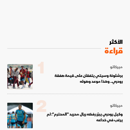
الأكثر
قراءة
1
ميركاتو
برشلونة وسيتي يتفقان على قيمة صفقة
رودري.. وهذا موعد وصوله
2
ميركاتو
وكيل رودري يبرّر رفضه ريال مدريد "المحترم": لم
يرغب في خداعه