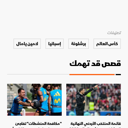
تصنيفات
كأس العالم
برشلونة
إسبانيا
لامين يامال
قصص قد تهمك
قائمة المنتخب الأردني النهائية
"مكافحة المنشطات" تفاجئ