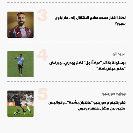
3
لماذا اختار محمد صلاح الانتقال إلى طرابزون
سبور؟
4
ميركاتو
برشلونة يقدّم "عرضاً أول" لضمّ رودري.. ويرفض
"دفع مبلغ باهظ"
5
جوزيه مورينيو
فلورنتينو ومورينيو "غاضبان بشدة".. وكواليس
مثيرة عن فشل صفقة رودري