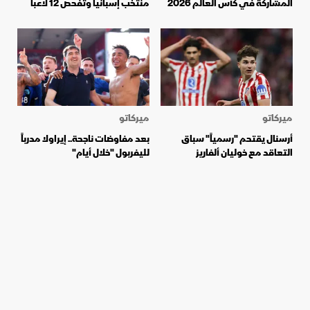
المشاركة في كأس العالم 2026
منتخب إسبانيا وتفحص 12 لاعباً
ميركاتو
ميركاتو
أرسنال يقتحم "رسمياً" سباق
بعد مفاوضات ناجحة.. إيراولا مدرباً
التعاقد مع خوليان ألفاريز
لليفربول "خلال أيام"