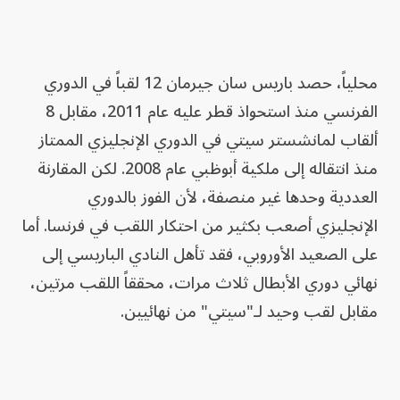
محلياً، حصد باريس سان جيرمان 12 لقباً في الدوري
الفرنسي منذ استحواذ قطر عليه عام 2011، مقابل 8
ألقاب لمانشستر سيتي في الدوري الإنجليزي الممتاز
منذ انتقاله إلى ملكية أبوظبي عام 2008. لكن المقارنة
العددية وحدها غير منصفة، لأن الفوز بالدوري
الإنجليزي أصعب بكثير من احتكار اللقب في فرنسا. أما
على الصعيد الأوروبي، فقد تأهل النادي الباريسي إلى
نهائي دوري الأبطال ثلاث مرات، محققاً اللقب مرتين،
مقابل لقب وحيد لـ"سيتي" من نهائيين.