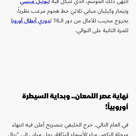
انتهى ذلك الموسم، الذي شكّل فيه
ليونيل ميسي
ونيمار وكيليان مبابي ثلاثي خط هجوم مرعب نظرياً،
بخروج مخيب للآمال من دور الـ16 ل
دوري أبطال أوروبا
للمرة الثانية على التوالي.
نهاية عصر اللمعان.. وبداية السيطرة
أوروبياً!
في العام التالي، خرج الخليفي بتصريح أعلن فيه انتهاء
مرحلة الركض وراء الأسماء البرّاقة. رحل مبابي إلى "ريال