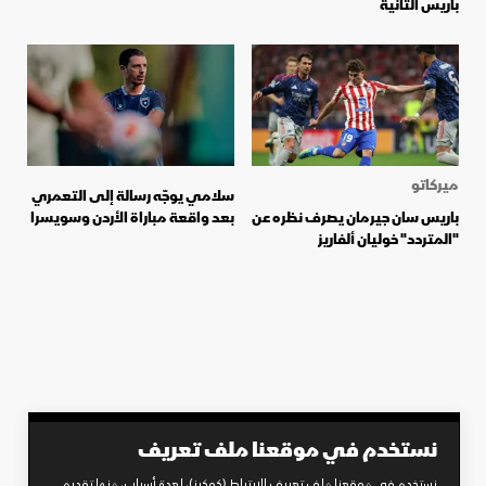
باريس الثانية
ميركاتو
سلامي يوجّه رسالة إلى التعمري
باريس سان جيرمان يصرف نظره عن
بعد واقعة مباراة الأردن وسويسرا
"المتردد" خوليان ألفاريز
نستخدم في موقعنا ملف تعريف
نستخدم في موقعنا ملف تعريف الارتباط (كوكيز)، لعدة أسباب، منها تقديم