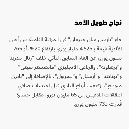
نجاح طويل الأمد
جاء "باريس سان جيرمان" في المرتبة الثامنة بين أعلى
الأندية قيمة بـ4.525 مليار يورو، بارتفاع 20%، أو 765
مليون يورو، عن العام السابق، ليأتي خلف "ريال مدريد"
و"برشلونة"، والرباعي الإنجليزي "مانشستر سيتي"
و"يونايتد" و"أرسنال" و"ليفربول"، بالإضافة إلى "بايرن
ميونيخ". ارتفعت أرباح النادي قبل احتساب صافي
انتقالات اللاعبين إلى 65 مليون يورو، مقابل خسارة
قُدرت بـ73 مليون يورو.