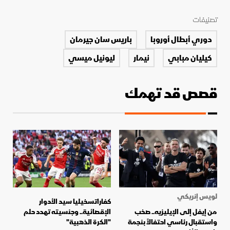
تصنيفات
دوري أبطال أوروبا
باريس سان جيرمان
كيليان مبابي
نيمار
ليونيل ميسي
قصص قد تهمك
لويس إنريكي
كفاراتسخيليا سيد الأدوار
من إيفل إلى الإيليزيه.. صخب
الإقصائية.. وجنسيته تهدد حلم
واستقبال رئاسي احتفالاً بنجمة
"الكرة الذهبية"