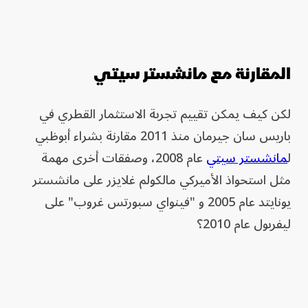
المقارنة مع مانشستر سيتي
لكن كيف يمكن تقييم تجربة الاستثمار القطري في
باريس سان جيرمان منذ 2011 مقارنة بشراء أبوظبي
ل
مانشستر سيتي
عام 2008، وصفقات أخرى مهمة
مثل استحواذ الأميركي مالكولم غلايزر على مانشستر
يونايتد عام 2005 و "فينواي سبورتس غروب" على
ليفربول عام 2010؟