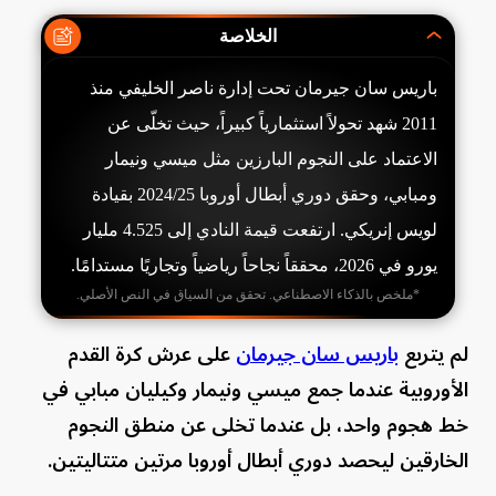
الخلاصة
باريس سان جيرمان تحت إدارة ناصر الخليفي منذ
2011 شهد تحولاً استثمارياً كبيراً، حيث تخلّى عن
الاعتماد على النجوم البارزين مثل ميسي ونيمار
ومبابي، وحقق دوري أبطال أوروبا 2024/25 بقيادة
لويس إنريكي. ارتفعت قيمة النادي إلى 4.525 مليار
يورو في 2026، محققاً نجاحاً رياضياً وتجاريًا مستدامًا.
*ملخص بالذكاء الاصطناعي. تحقق من السياق في النص الأصلي.
لم يتربع
باريس سان جيرمان
على عرش كرة القدم
الأوروبية عندما جمع ميسي ونيمار وكيليان مبابي في
خط هجوم واحد، بل عندما تخلى عن منطق النجوم
الخارقين ليحصد دوري أبطال أوروبا مرتين متتاليتين.