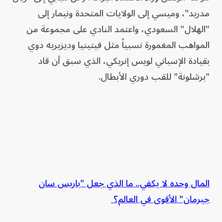
مدريد"، وميسي إلى الولايات المتحدة ونيمار إلى
"الهلال" السعودي، واعتمد النادي على مجموعة من
المواهب المغمورة نسبياً مثل فيتينيا وديزيريه دوي
بقيادة الإسباني لويس إنريكي، الذي سبق أن قاد
"برشلونة" للقب دوري الأبطال.
المال وحده لا يكفي.. ما الذي جعل "باريس سان
جيرمان" الأقوى في العالم؟