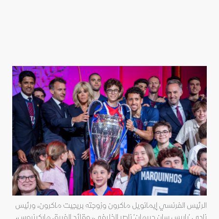
الرئيس الفرنسي إيمانويل ماكرون وزوجته بريجيت ماكرون، ورئيس
نادي 'باريس سان جيرمان' ناصر الخليفي، وقائد الفريق ماركينيوس،