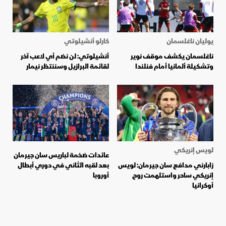
يوليان ناغلسمان
كارلو أنشيلوتي
ناغلسمان يكشف موقف نوير
أنشيلوتي: لن نضم أي لاعب آخر
وتشكيلة ألمانيا أمام فنلندا
لقائمة البرازيل وسننتظر نيمار
لويس إنريكي
عائدات ضخمة لباريس سان جيرمان
زابارني مدافع سان جيرمان: لويس
بعد لقبه الثاني في دوري أبطال
إنريكي ساحر واستلهمت روح
أوروبا
أوكرانيا