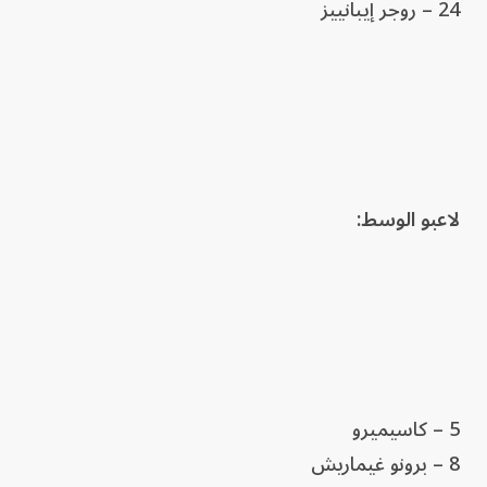
24 – روجر إيبانييز
لاعبو الوسط:
5 – كاسيميرو
8 – برونو غيماريش