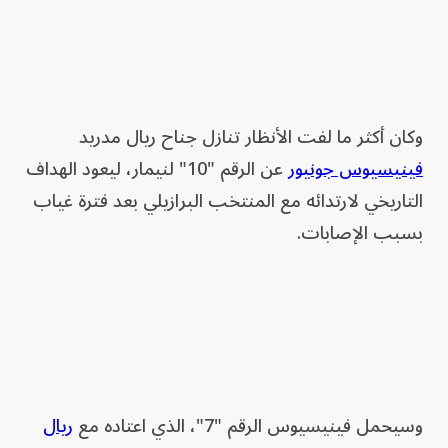
وكان أكثر ما لفت الأنظار تنازل جناح ريال مدريد
فينيسيوس جونيور
عن الرقم "10" لنيمار، ليعود الهداف
التاريخي لارتدائه مع المنتخب البرازيلي بعد فترة غياب
بسبب الإصابات.
وسيحمل فينيسيوس الرقم "7"، الذي اعتاده مع
ريال