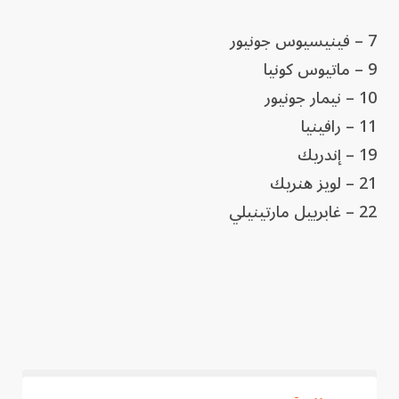
7 – فينيسيوس جونيور
9 – ماتيوس كونيا
10 – نيمار جونيور
11 – رافينيا
19 – إندريك
21 – لويز هنريك
22 – غابرييل مارتينيلي