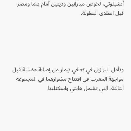
أنشيلوتي، لخوض مباراتين وديتين أمام بنما ومصر
قبل انطلاق البطولة.
وتأمل البرازيل في تعافي نيمار من إصابة عضلية قبل
مواجهة المغرب في افتتاح مشوارهما في المجموعة
الثالثة، التي تشمل هايتي واسكتلندا.