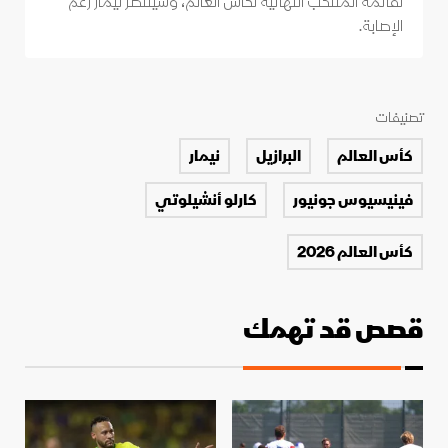
لقائمة المنتخب النهائية لكأس العالم، وسينتظر نيمار رغم
الإصابة.
تصنيفات
كأس العالم
البرازيل
نيمار
فينيسيوس جونيور
كارلو أنشيلوتي
كأس العالم 2026
قصص قد تهمك