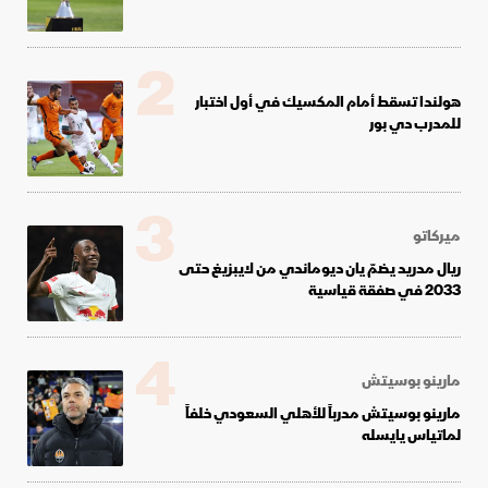
2
هولندا تسقط أمام المكسيك في أول اختبار
للمدرب دي بور
3
ميركاتو
ريال مدريد يضمّ يان ديوماندي من لايبزيغ حتى
2033 في صفقة قياسية
4
مارينو بوسيتش
مارينو بوسيتش مدرباً للأهلي السعودي خلفاً
لماتياس يايسله