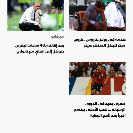
ميركاتو
صدمة في رولان غاروس .. خروج
مبكر للبطل المنتظر سينر
بعد إقالته بـ48 ساعة.. أليغري
يتوصل إلى اتفاقٍ مع نابولي
مصري جديد في الدوري
الإسباني.. لاعب الأهلي يبتسم
أخيراً بعد شبح الإصابة