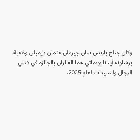
وكان جناح باريس سان جيرمان عثمان ديمبلي ولاعبة
برشلونة أيتانا بونماتي هما الفائزان بالجائزة في فئتي
الرجال والسيدات لعام 2025.