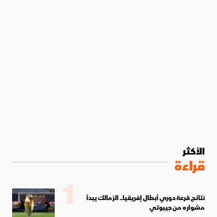
الأكثر
قراءة
1
نتائج قرعة دوري أبطال إفريقيا.. الزمالك يبدأ
مشواره من جيبوتي