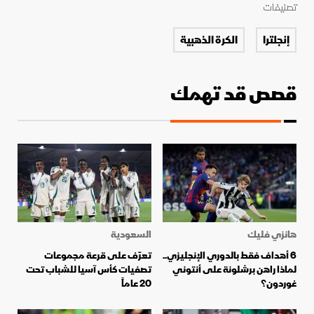
تصنيفات
إنجلترا
الكرة الذهبية
قصص قد تهمك
هانزي فليك
السعودية
6 أهداف فقط بالدوري الإنجليزي..
تعرّف على قرعة مجموعات
لماذا راهن برشلونة على أنتوني
تصفيات كأس آسيا للشباب تحت
غوردون؟
20 عاماً