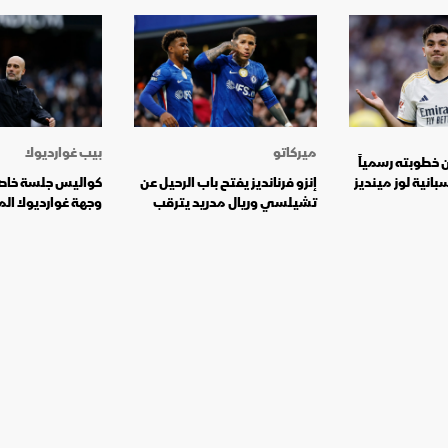
ميركاتو
بيب غوارديولا
ن خطوبته رسمياً
انية لوز مينديز
إنزو فرنانديز يفتح باب الرحيل عن
كواليس جلسة خا
تشيلسي وريال مدريد يترقب
وجهة غوارديولا ال