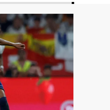
ليون
أمين غويري
تصفيات أفريقيا