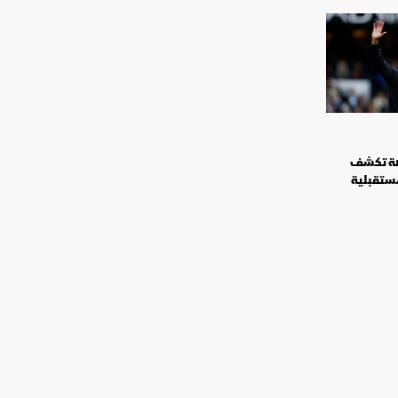
صة تكشف
مستقبلية