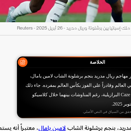
 برشلونة وريال مدريد - 26 أبريل 2025 - Reuters
الخلاصة
مهاجم ريال مدريد بنجم برشلونة الشاب لامين يامال،
العالم وقادراً على الفوز بكأس العالم بمفرده. جاء ذلك
في مقابلة مع قناة Caze TV البرازيلية، رغم المناوشات بينهما خلال كلاسيكو
2025.
حقق من السياق في النص الأصلي.
دريد، بنجم برشلونة الشاب
لامين يامال
، معتبراً أنه يست