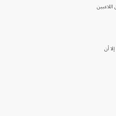
 اللاعبين
سيوس ويامال دخلا في مناوشات خلال كلاسيكو الدوري الإسباني في أكتوبر 2025، إلا أن