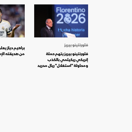
فلورنتينو بيريز
براهيم دياز يعل
فلورنتينو بيريز يتهم حملة
من صديقته الإسب
إنريكي ريكيلمي بالكذب
ومحاولة "استغلال" ريال مدريد