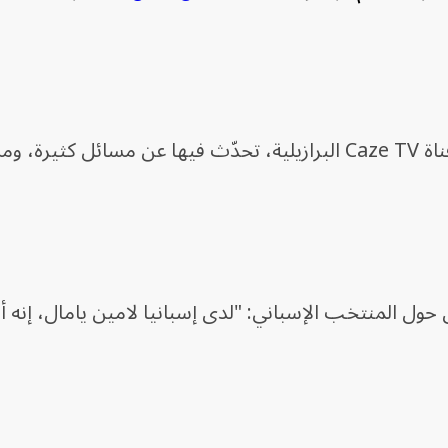
مقابلة مع قناة Caze TV البرازيلية، تحدّث فيها عن مسائل كثيرة،
ل حول المنتخب الإسباني: "لدى إسبانيا لامين يامال، إنه