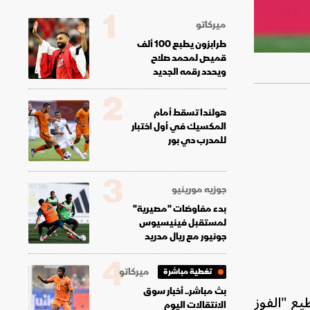
1
ميركاتو
طرابزون يطبع 100 ألف
قميص لمحمد صلاح
ويحدد رقمه الجديد
2
هولندا تسقط أمام
المكسيك في أول اختبار
للمدرب دي بور
3
جوزيه مورينيو
بدء مفاوضات "مصيرية"
لمستقبل فينيسيوس
جونيور مع ريال مدريد
4
ميركاتو
تغطية مباشرة
بث مباشر.. أخبار سوق
طيع "الفوز
الانتقالات اليوم