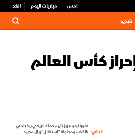
أمس
مباريات اليوم
الغد
فيديو
راز كأس العالم
فلورنتينو بيريز يتهم حملة إنريكي ريكيلمي
التالي:
بالكذب ومحاولة "استغلال" ريال مدريد