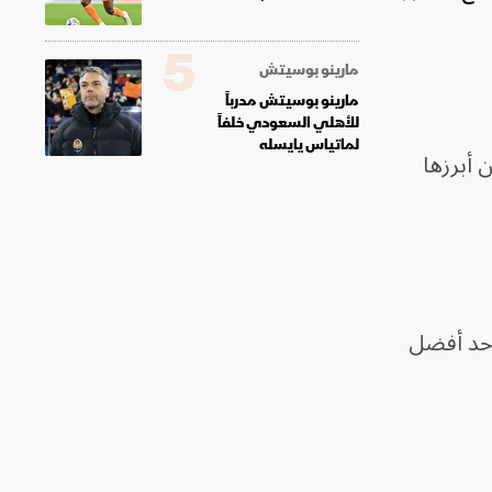
5
مارينو بوسيتش
مارينو بوسيتش مدرباً
للأهلي السعودي خلفاً
لماتياس يايسله
 ومن أبرزها
 أحد أفضل