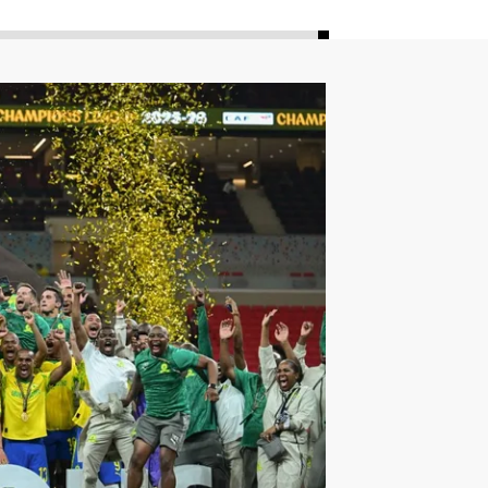
ليون
أمين غويري
تصفيات أفريقيا