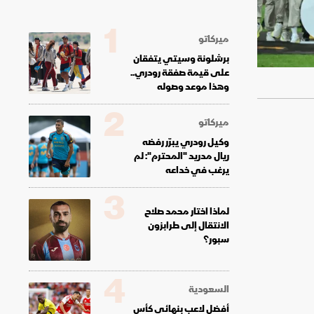
1
ميركاتو
برشلونة وسيتي يتفقان
على قيمة صفقة رودري..
وهذا موعد وصوله
2
ميركاتو
وكيل رودري يبرّر رفضه
ريال مدريد "المحترم": لم
يرغب في خداعه
3
لماذا اختار محمد صلاح
الانتقال إلى طرابزون
سبور؟
4
السعودية
أفضل لاعب بنهائي كأس