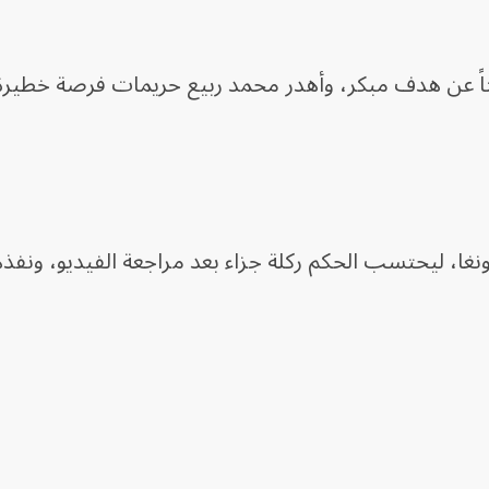
اً عن هدف مبكر، وأهدر محمد ربيع حريمات فرصة خطيرة 
غا، ليحتسب الحكم ركلة جزاء بعد مراجعة الفيديو، ونفذه