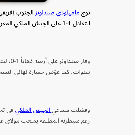
توج
ماميلودي صنداونز
الجنوب إفريقي 
التعادل 1-1 على الجيش الملكي المغربي بالرباط في إياب النهائي اليوم الأحد.
وفاز صنداونز على أرضه ذهاباً 1-0، ليتفوق 2-1 في النتيجة الإجمالية، ويستعيد
سنوات، كما عوّض خسارة نهائي النسخة
وفشلت مساعي
الجيش الملكي
رغم سيطرته المطلقة بملعب مولاي عبد 