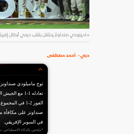
ماميلودي صنداونز يحتفل بلقب دوري أبطال إفريقيا - 24 مايو 2026 - CLCC_ar
دبي -
أحمد مصطفى
توج ماميلودي صنداونز ا
تعادله 1-1 مع 
في السوبر الإفريقي.
*ملخص بالذكاء الاصطناعي. ت