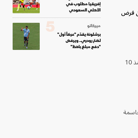
إفريقيا مطلوب في
أن فرض
الأهلي السعودي
5
ميركاتو
برشلونة يقدّم "عرضاً أول"
لضمّ رودري.. ويرفض
"دفع مبلغ باهظ"
الغائب منذ 10
مسة الحاسمة