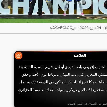
x@CAF
الخلاصة
لجنوب إفريقي بلقب دوري أبطال إفريقيا للمرة الثانية بعد
الجيش الملكي المغربي في إياب النهائي بالرباط يوم الأحد، وحقق
الفوز 2-1 في المجموع. ضاعت ركلة جزاء للجيش الملكي في الدقيقة 77، وحصل
صنداونز على مكافأة مالية قدرها 6 ملايين دولار وسيواجه اتحاد العاصمة الجزائري
حقق من السياق في النص الأصلي.