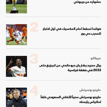
مشواره من جيبوتي
2
هولندا تسقط أمام المكسيك في أول اختبار
للمدرب دي بور
3
ميركاتو
ريال مدريد يضمّ يان ديوماندي من لايبزيغ حتى
2033 في صفقة قياسية
4
مارينو بوسيتش
مارينو بوسيتش مدرباً للأهلي السعودي خلفاً
لماتياس يايسله