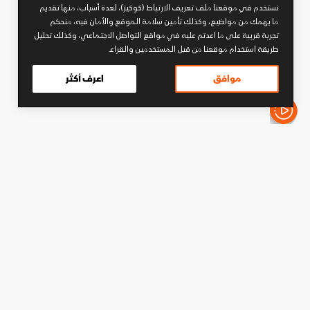
نستخدم في موقعنا ملف تعريف الارتباط (كوكيز)، لعدة أسباب، منها تقديم
ما يهمك من مواضيع، وكذلك تأمين سلامة الموقع والأمان فيه، منحكم
تجربة قريبة على ما اعدتم عليه في مواقع التواصل الاجتماعي، وكذلك تحليل
طريقة استخدام موقعنا من قبل المستخدمين والقراء.
موافق
اعرف أكثر
الأخبار باختصار
كرة قدم
ما الجائزة المالية للجيش الملكي