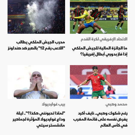
الاتحاد الإفريقي لكرة القدم
مدرب الجيش الملكي يطالب
ما الجائزة المالية للجيش الملكي
"اللاعب رقم 12" بالصبر ضد صنداونز
إذا فاز بدوري أبطال إفريقيا؟
محمد وهبي
بيب غوارديولا
رغم شكوك وهبي.. نايف أكرد
"لماذا تحبونني هكذا؟".. ليلة
يفرض نفسه على قائمة المغرب
وداع غوارديولا المؤثرة لجماهير
في كأس العالم
مانشستر سيتي