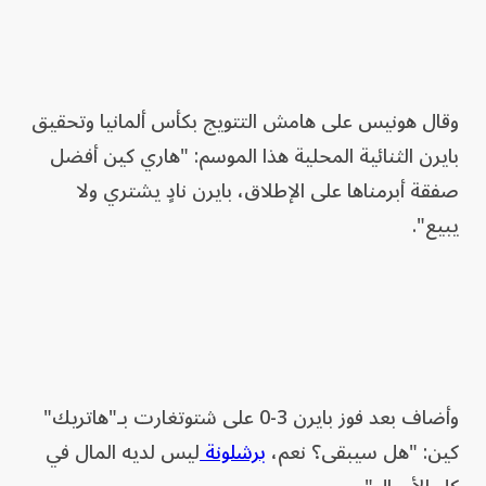
وقال هونيس على هامش التتويج بكأس ألمانيا وتحقيق
بايرن الثنائية المحلية هذا الموسم: "هاري كين أفضل
صفقة أبرمناها على الإطلاق، بايرن نادٍ يشتري ولا
يبيع".
وأضاف بعد فوز بايرن 3-0 على شتوتغارت بـ"هاتريك"
كين: "هل سيبقى؟ نعم،
برشلونة
ليس لديه المال في