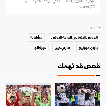
ميونيخ للتتويج باللقب 21 في تاريخه، على حساب
شتوتغارت.
تصنيفات
الدوري الألماني الدرجة الأولى
برشلونة
بايرن ميونيخ
هاري كين
ميركاتو
قصص قد تهمك