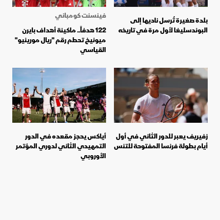
فينسنت كومباني
بلدة صغيرة تُرسل ناديها إلى
البوندسليغا لأول مرة في تاريخه
122 هدفاً.. ماكينة أهداف بايرن
ميونيخ تحطم رقم "ريال مورينيو"
القياسي
زفيريف يعبر للدور الثاني في أول
أياكس يحجز مقعده في الدور
أيام بطولة فرنسا المفتوحة للتنس
التمهيدي الثاني لدوري المؤتمر
الأوروبي