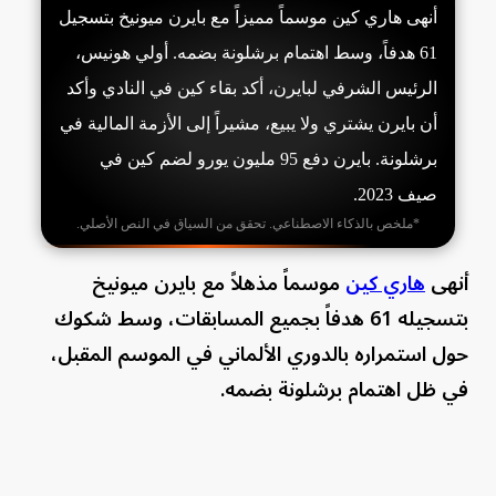
أنهى هاري كين موسماً مميزاً مع بايرن ميونيخ بتسجيل
61 هدفاً، وسط اهتمام برشلونة بضمه. أولي هونيس،
الرئيس الشرفي لبايرن، أكد بقاء كين في النادي وأكد
أن بايرن يشتري ولا يبيع، مشيراً إلى الأزمة المالية في
برشلونة. بايرن دفع 95 مليون يورو لضم كين في
صيف 2023.
*ملخص بالذكاء الاصطناعي. تحقق من السياق في النص الأصلي.
أنهى
هاري كين
موسماً مذهلاً مع بايرن ميونيخ
بتسجيله 61 هدفاً بجميع المسابقات، وسط شكوك
حول استمراره بالدوري الألماني في الموسم المقبل،
في ظل اهتمام برشلونة بضمه.