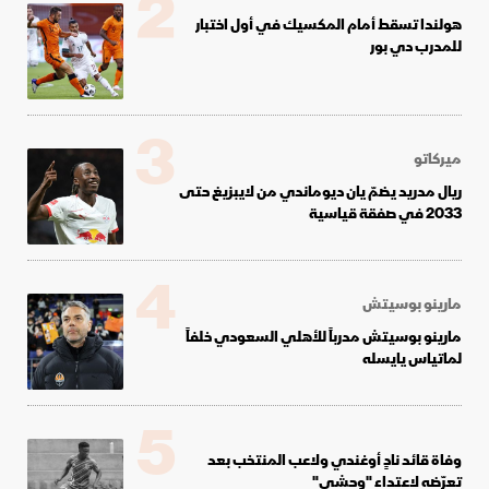
2
هولندا تسقط أمام المكسيك في أول اختبار
للمدرب دي بور
3
ميركاتو
ريال مدريد يضمّ يان ديوماندي من لايبزيغ حتى
2033 في صفقة قياسية
4
مارينو بوسيتش
مارينو بوسيتش مدرباً للأهلي السعودي خلفاً
لماتياس يايسله
5
وفاة قائد نادٍ أوغندي ولاعب المنتخب بعد
تعرّضه لاعتداء "وحشي"