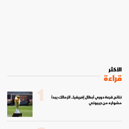
الأكثر
قراءة
1
نتائج قرعة دوري أبطال إفريقيا.. الزمالك يبدأ
مشواره من جيبوتي