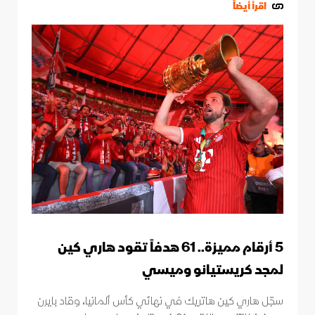
اقرأ أيضاً
5 أرقام مميزة.. 61 هدفاً تقود هاري كين
لمجد كريستيانو وميسي
سجّل هاري كين هاتريك في نهائي كأس ألمانيا، وقاد بايرن