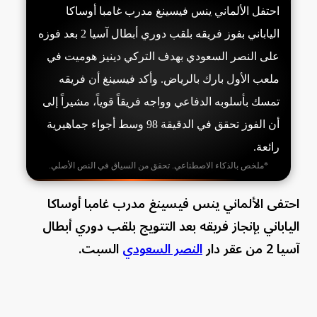
احتفل الألماني ينس فيسينغ مدرب غامبا أوساكا
الياباني بفوز فريقه بلقب دوري أبطال آسيا 2 بعد فوزه
على النصر السعودي بهدف التركي دينيز هوميت في
ملعب الأول بارك بالرياض. وأكد فيسينغ أن فريقه
تمسك بأسلوبه الدفاعي وواجه فريقاً قوياً، مشيراً إلى
أن الفوز تحقق في الدقيقة 98 وسط أجواء جماهيرية
رائعة.
*ملخص بالذكاء الاصطناعي. تحقق من السياق في النص الأصلي.
احتفى الألماني ينس فيسينغ مدرب غامبا أوساكا
الياباني بإنجاز فريقه بعد التتويج بلقب دوري أبطال
آسيا 2 من عقر دار
النصر السعودي
السبت.