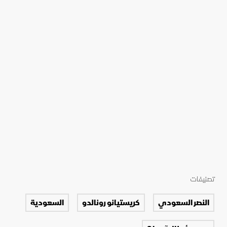
تصنيفات
النصر السعودي
كريستيانو رونالدو
السعودية