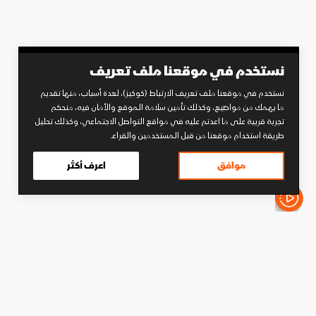
نستخدم في موقعنا ملف تعريف
نستخدم في موقعنا ملف تعريف الارتباط (كوكيز)، لعدة أسباب، منها تقديم
ما يهمك من مواضيع، وكذلك تأمين سلامة الموقع والأمان فيه، منحكم
تجربة قريبة على ما اعدتم عليه في مواقع التواصل الاجتماعي، وكذلك تحليل
طريقة استخدام موقعنا من قبل المستخدمين والقراء.
موافق
اعرف أكثر
الأخبار باختصار