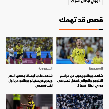
دوري أبطال آسيا 2
قصص قد تهمك
السعودية
السعودية
شاهد.. رونالدو يغيب عن مراسم
شاهد.. غامبا أوساكا يصعق النصر
التتويج والجبالي أفضل لاعب في
ويحرم كريستيانو رونالدو من أول
دوري أبطال آسيا 2
لقب آسيوي