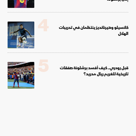
4
كانسيلو وهيرنانديز ينتظمان في تدريبات
الهلال
5
قبل رودري.. كيف أفسد برشلونة صفقات
تاريخية للغريم ريال مدريد؟