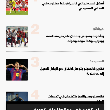
أفضل لاعب بنهائي كأس إفريقيا مطلوب في
الأهلي السعودي
2
ميركاتو
برشلونة وسيتي يتفقان على قيمة صفقة
رودري.. وهذا موعد وصوله
3
السعودية
تقارير: كانسيلو يتوصل لاتفاق مع الهلال للرحيل
إلى برشلونة
4
كانسيلو وهيرنانديز ينتظمان في تدريبات
الهلال