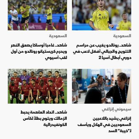
السعودية
السعودية
شاهد.. رونالدو يغيب عن مراسم
شاهد.. غامبا أوساكا يصعق النصر
التتويج والجبالي أفضل لاعب في
ويحرم كريستيانو رونالدو من أول
دوري أبطال آسيا 2
لقب آسيوي
سيموني إنزاغي
شاهد.. اتحاد العاصمة يحبط
إنزاغي يشيد باللاعبين
الزمالك ويتوج بطلاً لكأس
السعوديين في الهلال ويأسف
الكونفيدرالية
لـ"خيبة" السد