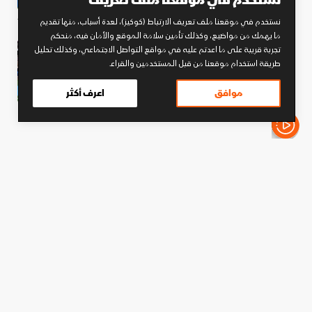
نستخدم في موقعنا ملف تعريف
نستخدم في موقعنا ملف تعريف الارتباط (كوكيز)، لعدة أسباب، منها تقديم
5
ما يهمك من مواضيع، وكذلك تأمين سلامة الموقع والأمان فيه، منحكم
تجربة قريبة على ما اعدتم عليه في مواقع التواصل الاجتماعي، وكذلك تحليل
قبل رودري.. كيف أفسد برشلونة صفقات
طريقة استخدام موقعنا من قبل المستخدمين والقراء.
تاريخية للغريم ريال مدريد؟
موافق
اعرف أكثر
الأخبار باختصار
كرة قدم
شاهد.. رونالدو يغيب عن مراسم