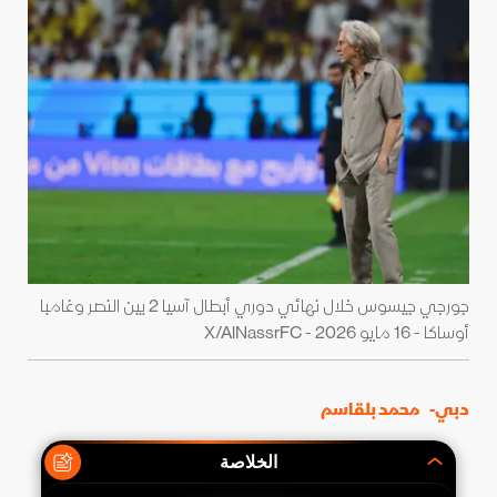
جورجي جيسوس خلال نهائي دوري أبطال آسيا 2 بين النصر وغامبا
أوساكا - 16 مايو 2026 - X/AlNassrFC
دبي-
محمد بلقاسم
الخلاصة