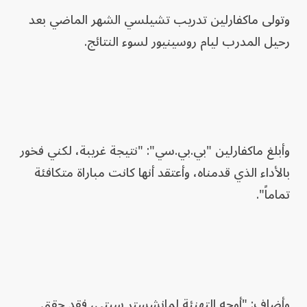
وتولى ماكفارلين تدريب تشيلسي الشهر الماضي بعد
رحيل المدرب ليام روسينيور لسوء النتائج.
وأبلغ ماكفارلين "بي.بي.سي": "نتيجة غريبة، لكني فخور
بالأداء الذي قدمناه، وأعتقد أنها كانت مباراة متكافئة
تماماً".
وأضاف: "أوجه التهنئة لمانشستر سيتي، فقد حقق