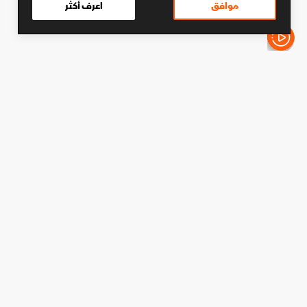
موافق
اعرف أكثر
الأخبار باختصار
كرة قدم
غوارديولا يؤجل احتفالات سيتي
ويرى مستقبلاً مشرقاً
دقائق القراءة - 2
شارك
تابع آخر الأخبار على واتساب