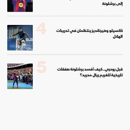
إلى برشلونة
4
كانسيلو وهيرنانديز ينتظمان في تدريبات
الهلال
5
قبل رودري.. كيف أفسد برشلونة صفقات
تاريخية للغريم ريال مدريد؟