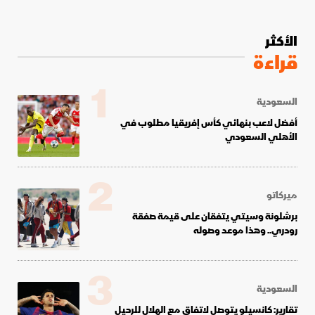
الأكثر
قراءة
1
السعودية
أفضل لاعب بنهائي كأس إفريقيا مطلوب في
الأهلي السعودي
2
ميركاتو
برشلونة وسيتي يتفقان على قيمة صفقة
رودري.. وهذا موعد وصوله
3
السعودية
تقارير: كانسيلو يتوصل لاتفاق مع الهلال للرحيل