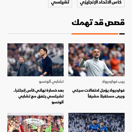
كأس الاتحاد الإنجليزي
تشيلسي
قصص قد تهمك
بيب غوارديولا
تشابي ألونسو
غوارديولا يؤجل احتفالات سيتي
بعد خسارة نهائي كأس إنجلترا..
ويرى مستقبلاً مشرقاً
تشيلسي يتفق مع تشابي
ألونسو