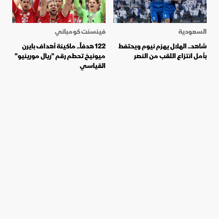
السعودية
فينسنت كومباني
شاهد.. الهلال يهزم نيوم ويحتفط
122 هدفاً.. ماكينة أهداف بايرن
بأمل انتزاع اللقب من النصر
ميونيخ تحطم رقم "ريال مورينيو"
القياسي