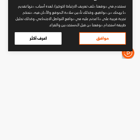
نستخدم في موقعنا ملف تعريف الارتباط (كوكيز)، لعدة أسباب، منها تقديم
ما يهمك من مواضيع، وكذلك تأمين سلامة الموقع والأمان فيه، منحكم
تجربة قريبة على ما اعدتم عليه في مواقع التواصل الاجتماعي، وكذلك تحليل
طريقة استخدام موقعنا من قبل المستخدمين والقراء.
موافق
اعرف أكثر
الأخبار باختصار
كرة قدم
بعد خسارة نهائي كأس إنجلترا..