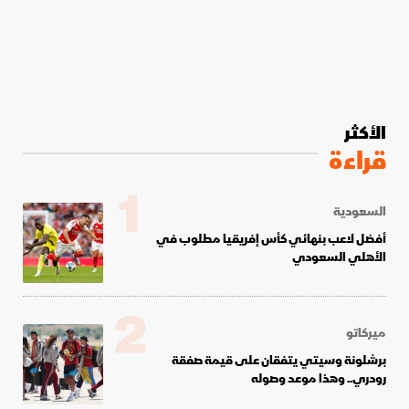
الأكثر
قراءة
1
السعودية
أفضل لاعب بنهائي كأس إفريقيا مطلوب في
الأهلي السعودي
2
ميركاتو
برشلونة وسيتي يتفقان على قيمة صفقة
رودري.. وهذا موعد وصوله