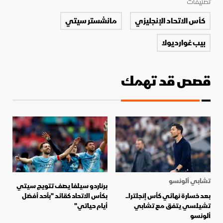
تصنيفات
كأس الاتحاد الإنجليزي
مانشستر سيتي
بيب غوارديولا
قصص قد تهمك
تشابي ألونسو
برناردو سيلفا يصف تتويج سيتي
بعد خسارة نهائي كأس إنجلترا..
بكأس الاتحاد كقائد "بأحد أفضل
تشيلسي يتفق مع تشابي
أيام حياتي"
ألونسو