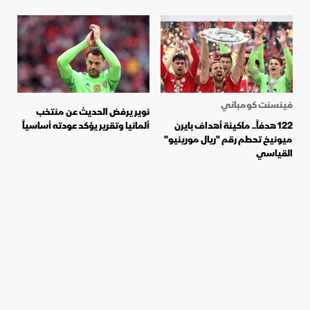
فينسنت كومباني
نوير يرفض الحديث عن منتخب
122 هدفاً.. ماكينة أهداف بايرن
ألمانيا وتقرير يؤكد عودته أساسياً
ميونيخ تحطم رقم "ريال مورينيو"
القياسي