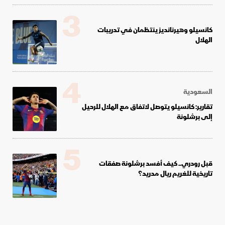
3
كانسيلو وهيرنانديز ينتظمان في تدريبات
الهلال
4
السعودية
تقارير: كانسيلو يتوصل لاتفاق مع الهلال للرحيل
إلى برشلونة
5
قبل رودري.. كيف أفسد برشلونة صفقات
تاريخية للغريم ريال مدريد؟