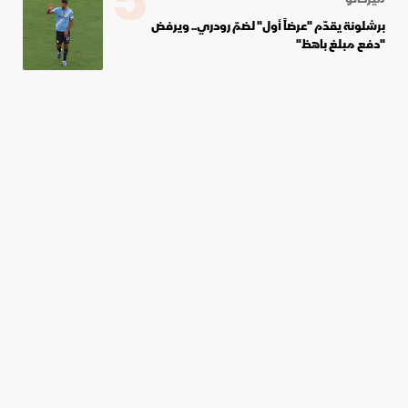
5
برشلونة يقدّم "عرضاً أول" لضمّ رودري.. ويرفض
"دفع مبلغ باهظ"