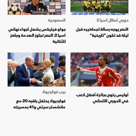
دوري أبطال آسيا 2
السعودية
النصر يوجه رسالة لجماهيره قبل
جواو فيليكس يشعل أجواء نهائي
ليلة قد تكون "تاريخية"
آسيا 2: النصر تجاوز الصدمة وجاهز
للثنائية
بيب غوارديولا
أوليس يتوج بجائزة أفضل لاعب
في الدوري الألماني
غوارديولا يحتفل بلقبه 20 مع
مانشستر سيتي و41 بمسيرته