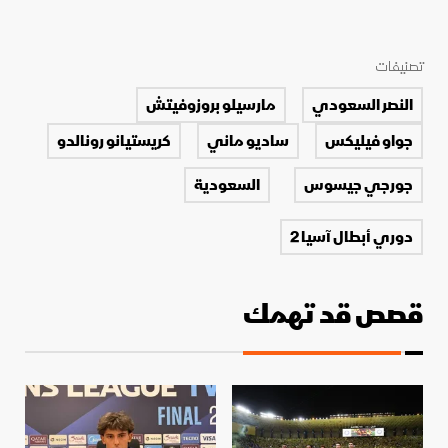
تصنيفات
النصر السعودي
مارسيلو بروزوفيتش
جواو فيليكس
ساديو ماني
كريستيانو رونالدو
جورجي جيسوس
السعودية
دوري أبطال آسيا 2
قصص قد تهمك