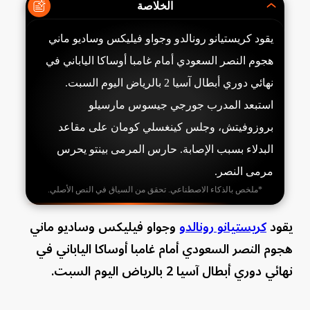
الخلاصة
يقود كريستيانو رونالدو وجواو فيليكس وساديو ماني
هجوم النصر السعودي أمام غامبا أوساكا الياباني في
نهائي دوري أبطال آسيا 2 بالرياض اليوم السبت.
استبعد المدرب جورجي جيسوس مارسيلو
بروزوفيتش، وجلس كينغسلي كومان على مقاعد
البدلاء بسبب الإصابة. حارس المرمى بينتو يحرس
مرمى النصر.
*ملخص بالذكاء الاصطناعي. تحقق من السياق في النص الأصلي.
يقود
كريستيانو رونالدو
وجواو فيليكس وساديو ماني
هجوم النصر السعودي أمام غامبا أوساكا الياباني في
نهائي دوري أبطال آسيا 2 بالرياض اليوم السبت.