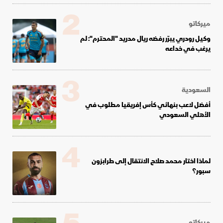
2
ميركاتو
وكيل رودري يبرّر رفضه ريال مدريد "المحترم": لم
يرغب في خداعه
3
السعودية
أفضل لاعب بنهائي كأس إفريقيا مطلوب في
الأهلي السعودي
4
لماذا اختار محمد صلاح الانتقال إلى طرابزون
سبور؟
ميركاتو