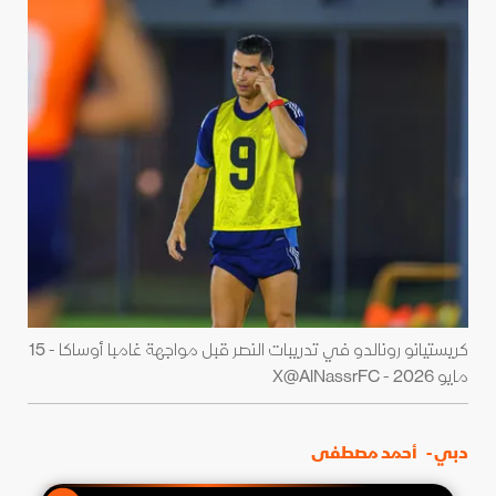
كريستيانو رونالدو في تدريبات النصر قبل مواجهة غامبا أوساكا - 15
مايو 2026 - X@AlNassrFC
دبي -
أحمد مصطفى