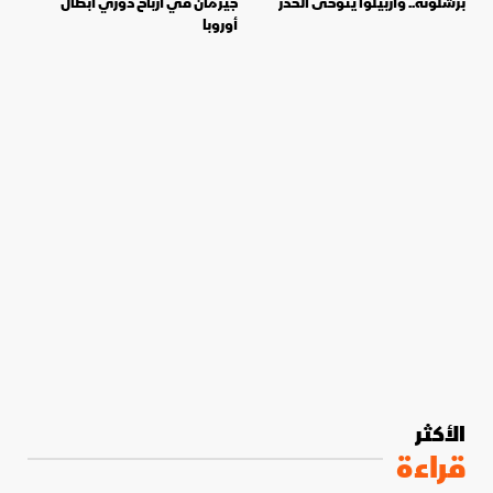
برشلونة.. وأربيلوا يتوخى الحذر
جيرمان في أرباح دوري أبطال
أوروبا
الأكثر
قراءة