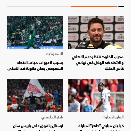
السعودية
مدرب الخلود: ننتظر دعم الأهلي
والاتحاد ضد الهلال في نهائي
بسبب 5 عبوات مياه.. الاتحاد
كأس الملك
السعودي يعلن عقوبة ضد الأهلي
ألفارو أربيلوا
ناصر الخليفي
كيليان مبابي "جاهز" لمباراة
أرسنال يتفوق على باريس سان