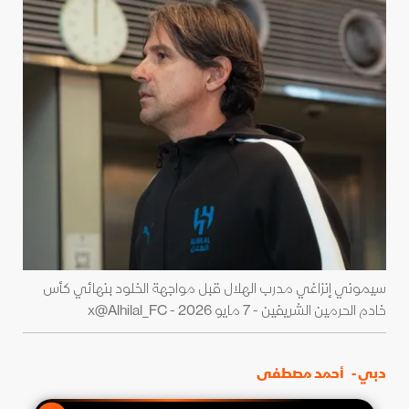
سيموني إنزاغي مدرب الهلال قبل مواجهة الخلود بنهائي كأس
خادم الحرمين الشريفين - 7 مايو 2026 - x@Alhilal_FC
دبي -
أحمد مصطفى