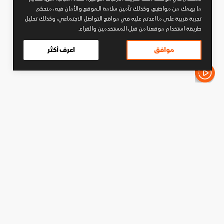
ما يهمك من مواضيع، وكذلك تأمين سلامة الموقع والأمان فيه، منحكم
تجربة قريبة على ما اعدتم عليه في مواقع التواصل الاجتماعي، وكذلك تحليل
طريقة استخدام موقعنا من قبل المستخدمين والقراء.
موافق
اعرف أكثر
الأخبار باختصار
كرة قدم
مدرب الخلود: ننتظر دعم الأهلي
والاتحاد ضد الهلال في نهائي