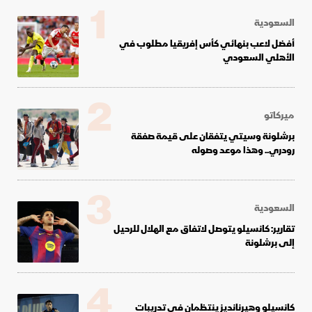
1
السعودية
أفضل لاعب بنهائي كأس إفريقيا مطلوب في
الأهلي السعودي
2
ميركاتو
برشلونة وسيتي يتفقان على قيمة صفقة
رودري.. وهذا موعد وصوله
3
السعودية
تقارير: كانسيلو يتوصل لاتفاق مع الهلال للرحيل
إلى برشلونة
4
كانسيلو وهيرنانديز ينتظمان في تدريبات